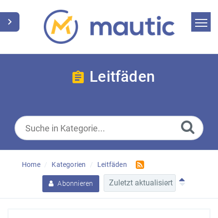
Home
Suche
Leitfäden
Nachrichten
Glossar
Downloads
Home
Kategorien
Leitfäden
Stell uns eine Frage
Abonnieren
German